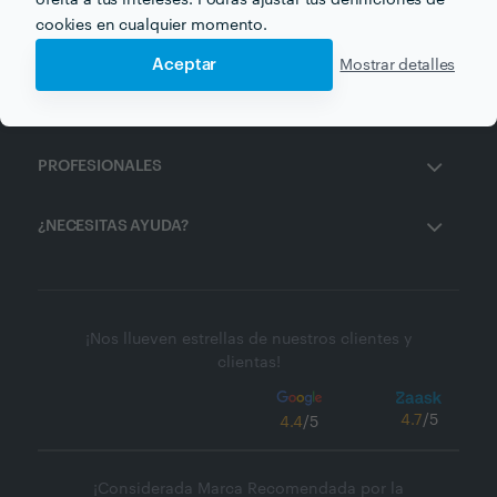
oferta a tus intereses. Podrás ajustar tus definiciones de
cookies en cualquier momento.
ZAASK
Aceptar
Mostrar detalles
CLIENTES
PROFESIONALES
¿NECESITAS AYUDA?
¡Nos llueven estrellas de nuestros clientes y
clientas!
4.7
/5
4.4
/5
¡Considerada Marca Recomendada por la