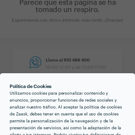
Parece que esta página se ha
tomado un respiro.
Experimenta con otra o inténtalo más tarde. ¡Gracias!
Llama al
910 486 400
10:00-12:00 y de 15:00-17:00
Política de Cookies
Utilizamos cookies para personalizar contenido y
Equipo de Soporte
anuncios, proporcionar funciones de redes sociales y
Envíanos un correo electrónico
analizar nuestro tráfico. Al aceptar la política de cookies
de Zaask, debes tener en cuenta que el uso de cookies
permite la personalización de la navegación y de la
presentación de servicios, así como la adaptación de la