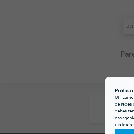
Par
Política
Utilizamo
de redes s
Llama
debes ten
10:00
navegació
tus inter