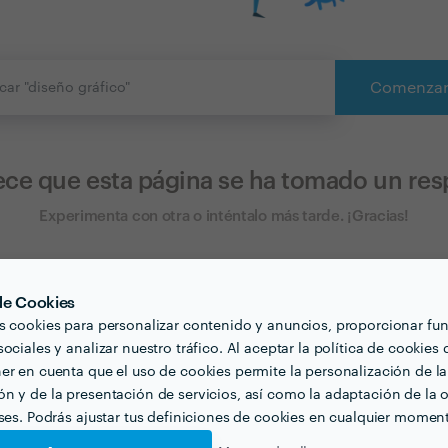
Comenza
ece que esta página se ha tomado un resp
Experimenta con otra o inténtalo más tarde. ¡Gracias!
 de Cookies
s cookies para personalizar contenido y anuncios, proporcionar fu
ociales y analizar nuestro tráfico. Al aceptar la política de cookies 
 al
910 486 400
Equipo de Sopo
er en cuenta que el uso de cookies permite la personalización de la
-12:00 y de 15:00-17:00
Envíanos un cor
n y de la presentación de servicios, así como la adaptación de la o
eses. Podrás ajustar tus definiciones de cookies en cualquier momen