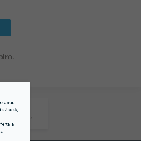
r
iro.
nciones
de Zaask,
rte
reo electrónico
ferta a
to.