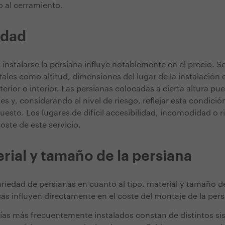
o al cerramiento.
idad
a instalarse la persiana influye notablemente en el precio. 
tales como altitud, dimensiones del lugar de la instalación o
xterior o interior. Las persianas colocadas a cierta altura pu
es y, considerando el nivel de riesgo, reflejar esta condici
uesto. Los lugares de difícil accesibilidad, incomodidad o r
oste de este servicio.
erial y tamaño de la persiana
ariedad de persianas en cuanto al tipo, material y tamaño d
cas influyen directamente en el coste del montaje de la per
sías más frecuentemente instalados constan de distintos s