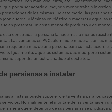
utomáticos, con manivela, cinta, etc. Evidentemente, cada
e, que podrá ser acorde al mayor o menor trabajo invertido 
s prestaciones de las mismas. De este modo, las persianas e
s (con cuerda, y láminas en plástico o madera) y aquellas r
 suelen presentar un coste menor de producto y de montaj
ue está construida la persiana la hace más o menos resisten
tar. Las ventanas en PVC, aluminio o madera, son las más s
ana requiere a más de una persona para su instalación, ello
ervicio. Igualmente, aquellos sistemas que incorporen siste
nismo supondrá un extra añadido al coste total.
de persianas a instalar
ianas a instalar puede suponer cierta ventaja para los caso
 servicios. Normalmente, el montaje de las ventanas en un e
de manera que el deterioro de sus persianas se produzca p