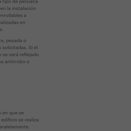
 tipo de persiana
en la instalación
nrollables a
ealizadas en
e.
te, pesada o
olicitadas. Si el
 se verá reflejado
ma antirrobo o
s en que se
dificio se realiza
aralelamente.