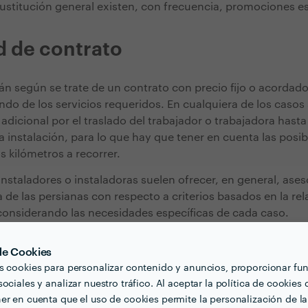
sustitución general existen, con frecuencia, promociones es
 de contrato
rán según se trate de un contrato con precio fijo o acordad
do de los servicios requeridos. En cualquiera de los casos 
dicional por el traslado del trabajador o trabajadora hasta 
a instalación, para lo que hay que tener en cuenta las posib
s kilómetros a recorrer.
 instaladores o instaladoras suelen ofrecer, en general, ase
de las persianas con respecto a criterios basados en la rel
considerando las necesidades específicas de cada caso.
 de Cookies
s cookies para personalizar contenido y anuncios, proporcionar fu
ociales y analizar nuestro tráfico. Al aceptar la política de cookies 
er en cuenta que el uso de cookies permite la personalización de la