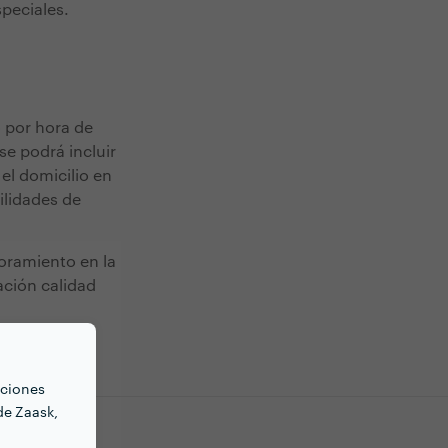
peciales.
o por hora de
se podrá incluir
el domicilio en
ilidades de
soramiento en la
ación calidad
nciones
de Zaask,