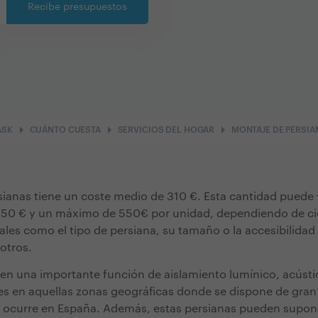
Recibe presupuestos
arrow_right
arrow_right
arrow_right
ASK
CUÁNTO CUESTA
SERVICIOS DEL HOGAR
MONTAJE DE PERSIA
sianas tiene un coste medio de 310 €. Esta cantidad puede 
 50 € y un máximo de 550€ por unidad, dependiendo de cie
ales como el tipo de persiana, su tamaño o la accesibilidad 
 otros.
nen una importante función de aislamiento lumínico, acústi
es en aquellas zonas geográficas donde se dispone de gran
o ocurre en España. Además, estas persianas pueden supon