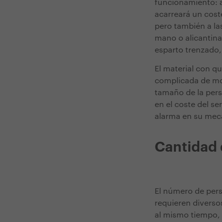
funcionamiento: a
acarreará un cost
pero también a la
mano o alicantina
esparto trenzado,
El material con q
complicada de mon
tamaño de la persi
en el coste del s
alarma en su meca
Cantidad 
El número de pers
requieren diversos
al mismo tiempo, 