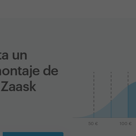
ta un
montaje de
 Zaask
50
€
100
€