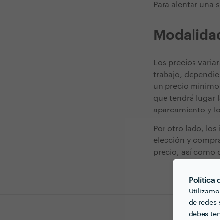
Para alentar una 
Modalidad
Los precios varia
trabajo, dependien
un precio mínimo a
que tendrá lugar l
aparcamiento y lo
Por otro lado, los
elección y compra 
precio, así como 
Política
Utilizamo
de redes s
debes ten