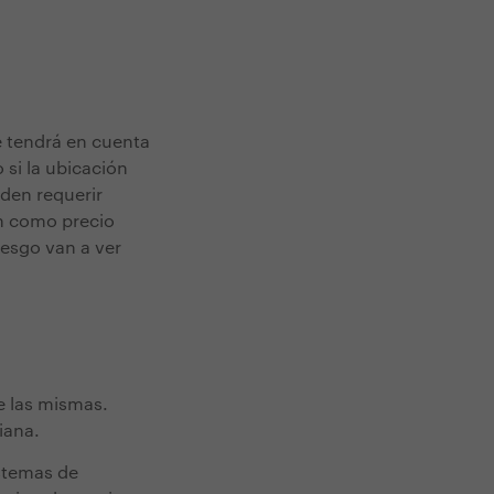
Se tendrá en cuenta
 si la ubicación
eden requerir
ón como precio
iesgo van a ver
e las mismas.
siana.
istemas de