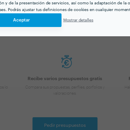
n y de la presentación de servicios, así como la adaptación de la o
je de persianas para tu pró
eses. Podrás ajustar tus definiciones de cookies en cualquier momen
Aceptar
Mostrar detalles
nes una idea de los precios, ¡vamos a encontrar profesionale
Recibe varios presupuestos gratis
os lo
Compara sus propuestas, perfiles, porfolios y
Hab
valoraciones.
Pedir presupuestos