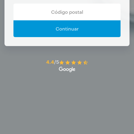
Continuar
4.4
/5