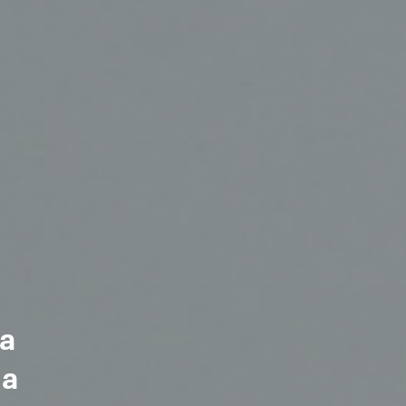
ra
ña