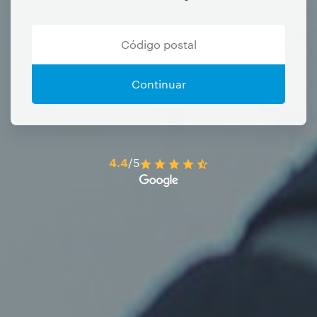
Continuar
4.4
/5