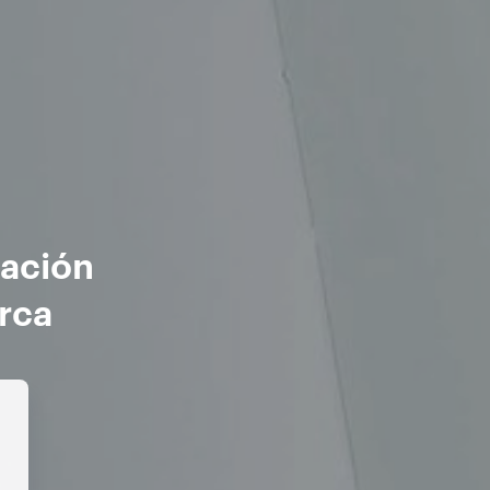
mación
rca