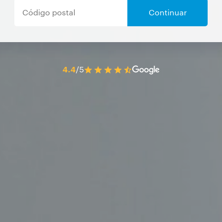
Continuar
4.4
/5