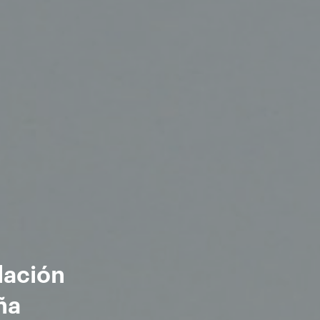
lación
ña