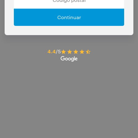
Continuar
4.4
/5