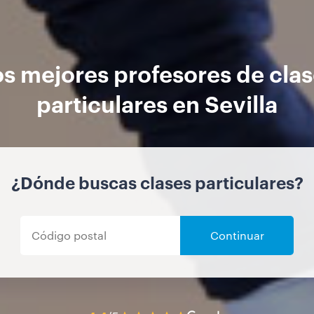
s mejores profesores de cla
particulares en Sevilla
¿Dónde buscas clases particulares?
Continuar