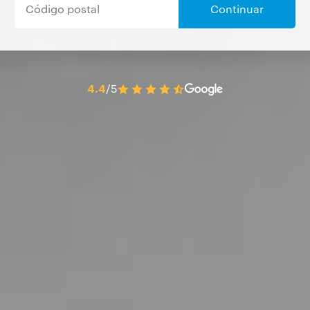
Continuar
4.4
/5