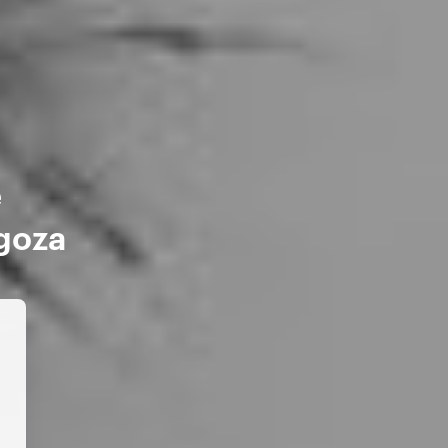
e
goza