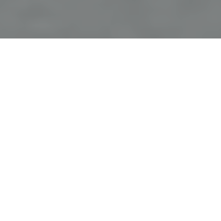
Haz tu pedido sin compromiso
Rellena un breve cuestionario para contarnos lo que
necesitas.