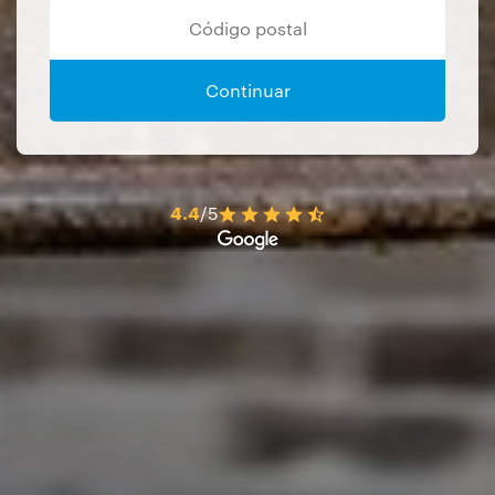
Continuar
4.4
/5