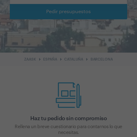
Pedir presupuestos
arrow_right
arrow_right
arrow_right
ZAASK
ESPAÑA
CATALUÑA
BARCELONA
Haz tu pedido sin compromiso
Rellena un breve cuestionario para contarnos lo que
necesitas.