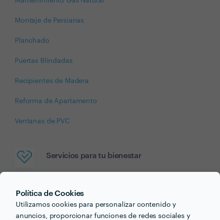
Mantenimiento Gas Natural
Montaje de Persianas
Planchado
Puertas Blindadas
Recipientes de Madera
Reforma de Apartamento
Ventanas de PVC
Servicios para tu bienestar
Cuidarte y cuidar es más simple con el apoyo de quien
sabe. Encuentra profesionales del entrenamiento personal,
Política de Cookies
fisioterapeutas, nutricionistas y mucho más.
Utilizamos cookies para personalizar contenido y
anuncios, proporcionar funciones de redes sociales y