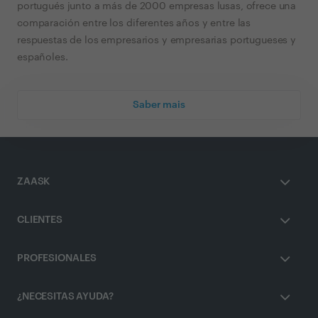
portugués junto a más de 2000 empresas lusas, ofrece una
comparación entre los diferentes años y entre las
respuestas de los empresarios y empresarias portugueses y
españoles.
Saber mais
ZAASK
CLIENTES
PROFESIONALES
¿NECESITAS AYUDA?