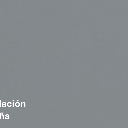
lación
aña