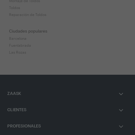
Montaje de Toldos
Toldos
Reparación de Toldos
Ciudades populares
Barcelona
Fuenlabrada
Las Rozas
ZAASK
CLIENTES
PROFESIONALES