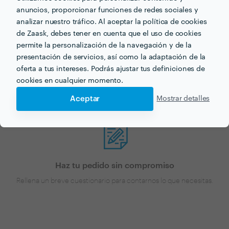
toldos para tu próximo
anuncios, proporcionar funciones de redes sociales y
analizar nuestro tráfico. Al aceptar la política de cookies
proyecto?
de Zaask, debes tener en cuenta que el uso de cookies
permite la personalización de la navegación y de la
Ahora que tienes una idea de los precios, ¡vamos a
presentación de servicios, así como la adaptación de la
encontrar profesionales cerca de ti!
oferta a tus intereses. Podrás ajustar tus definiciones de
cookies en cualquier momento.
Aceptar
Mostrar detalles
Haz tu pedido sin compromiso
Rellena un breve cuestionario para contarnos lo que necesitas.