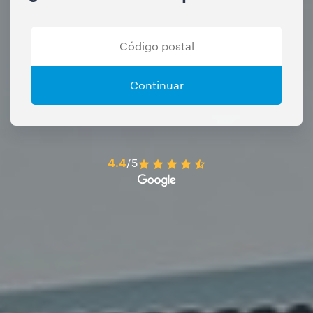
Continuar
4.4
/5