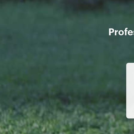
Profe