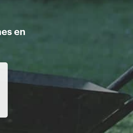
nes en