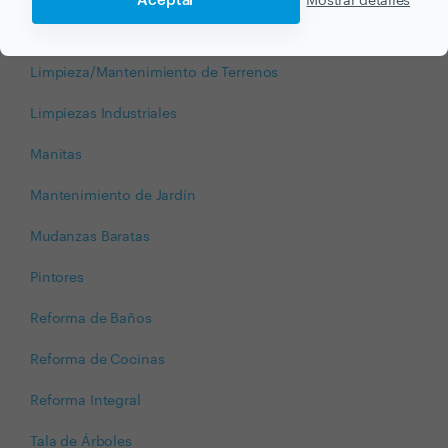
Aceptar
Mostrar detalles
Limpieza después de Obra
Limpieza/Mantenimiento de Terrenos
Limpiezas Industriales
Manitas
Mantenimiento de Jardín
Mudanzas Baratas
Pintores
Reforma de Baños
Reforma de Cocinas
Reforma Integral
Tala de Árboles