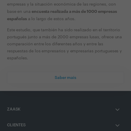
empresas y la situación económica de las regiones, con
encuesta realizada a más de 1000 empresas
base en una
españolas
a lo largo de estos años.
Este estudio, que también ha sido realizado en el territorio
portugués junto a más de 2000 empresas lusas, ofrece una
comparación entre los diferentes años y entre las
respuestas de los empresarios y empresarias portugueses y
españoles.
Saber mais
ZAASK
CLIENTES