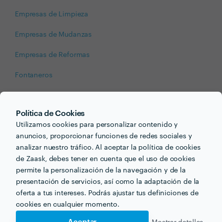
Empresas de Limpieza
Empresas de Mudanzas
Empresas de Reformas
Fontaneros
Jardineros
Política de Cookies
Lavado de Techos/Tejados
Utilizamos cookies para personalizar contenido y
Limpieza de Apartamento
anuncios, proporcionar funciones de redes sociales y
analizar nuestro tráfico. Al aceptar la política de cookies
Limpieza de Comunidad/Condominio
de Zaask, debes tener en cuenta que el uso de cookies
permite la personalización de la navegación y de la
Limpieza de Cristales
presentación de servicios, así como la adaptación de la
oferta a tus intereses. Podrás ajustar tus definiciones de
Limpieza de Jardines
cookies en cualquier momento.
Limpieza del Hogar