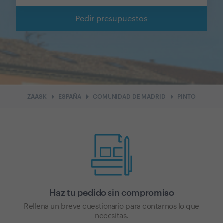
Pedir presupuestos
arrow_right
arrow_right
arrow_right
ZAASK
ESPAÑA
COMUNIDAD DE MADRID
PINTO
Haz tu pedido sin compromiso
Rellena un breve cuestionario para contarnos lo que
necesitas.