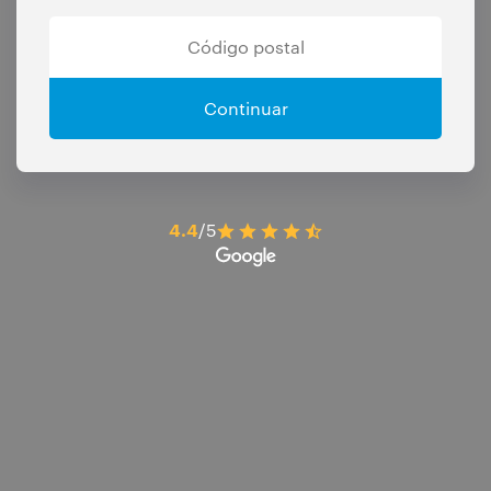
Continuar
4.4
/5