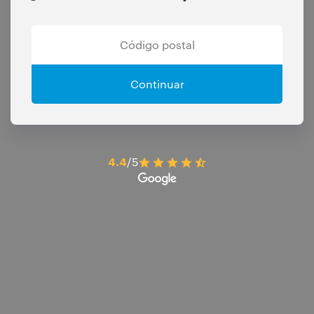
Continuar
4.4
/5