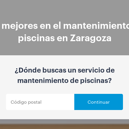
 mejores en el mantenimient
piscinas en Zaragoza
¿Dónde buscas un servicio de
mantenimiento de piscinas?
Continuar