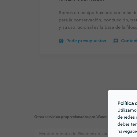
Somos un equipo humano con más de v
para la conservación, conducción, trat
y su uso racional es la base de la filos
Pedir presupuestos
Contact
Política
Utilizamo
Otros servicios proporcionados por
Water-Pool Project
de redes s
debes ten
navegació
Mantenimiento de Piscinas en zaragoza