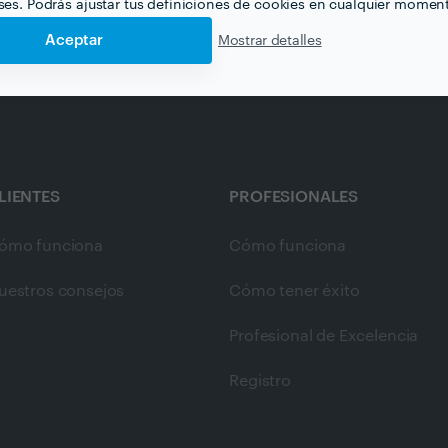
eses. Podrás ajustar tus definiciones de cookies en cualquier momen
Aceptar
Mostrar detalles
LIENTES
PROFESIONALES
ómo funciona
Cómo funciona
uestros consejos
Cómo tener éxito
Profesional de Excelencia
Registro