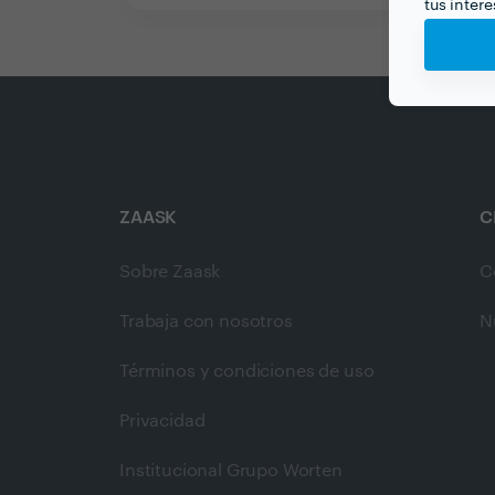
tus inter
ZAASK
C
Sobre Zaask
C
Trabaja con nosotros
N
Términos y condiciones de uso
Privacidad
Institucional Grupo Worten