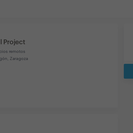
 Project
icios remotos
gón, Zaragoza