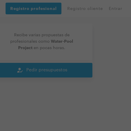
Registro profesional
Registro cliente
Entrar
Recibe varias propuestas de
Water-Pool
profesionales como
Project
en pocas horas.
how_to_reg
Pedir presupuestos