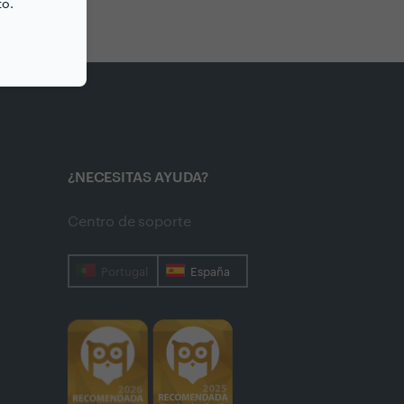
to.
¿NECESITAS AYUDA?
Centro de soporte
Portugal
España