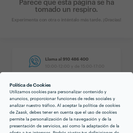
Parece que esta página se ha
tomado un respiro.
Experimenta con otra o inténtalo más tarde. ¡Gracias!
Llama al
910 486 400
10:00-12:00 y de 15:00-17:00
Política de Cookies
Utilizamos cookies para personalizar contenido y
Equipo de Soporte
anuncios, proporcionar funciones de redes sociales y
Envíanos un correo electrónico
analizar nuestro tráfico. Al aceptar la política de cookies
de Zaask, debes tener en cuenta que el uso de cookies
permite la personalización de la navegación y de la
presentación de servicios, así como la adaptación de la