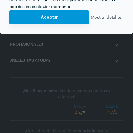
oferta a tus intereses. Podrás ajustar tus definiciones de
cookies en cualquier momento.
ZAASK
Aceptar
Mostrar detalles
CLIENTES
PROFESIONALES
¿NECESITAS AYUDA?
¡Nos llueven estrellas de nuestros clientes y
clientas!
4.7
/5
4.4
/5
¡Considerada Marca Recomendada por la