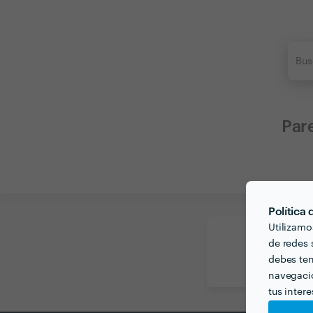
Par
Política
Utilizamo
de redes s
Llama
debes ten
10:00
navegació
tus inter