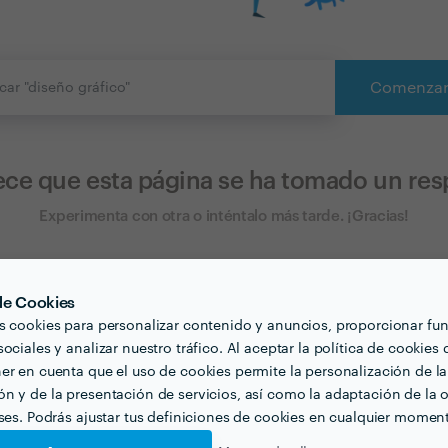
Comenza
ece que esta página se ha tomado un resp
Experimenta con otra o inténtalo más tarde. ¡Gracias!
 de Cookies
s cookies para personalizar contenido y anuncios, proporcionar fu
ociales y analizar nuestro tráfico. Al aceptar la política de cookies 
 al
910 486 400
Equipo de Sopo
er en cuenta que el uso de cookies permite la personalización de la
-12:00 y de 15:00-17:00
Envíanos un cor
n y de la presentación de servicios, así como la adaptación de la o
eses. Podrás ajustar tus definiciones de cookies en cualquier momen