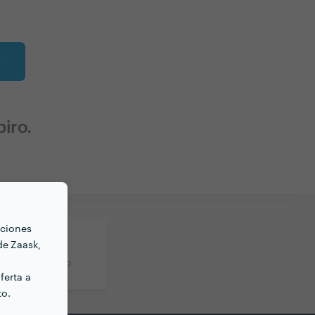
r
iro.
nciones
de Zaask,
rte
reo electrónico
ferta a
to.