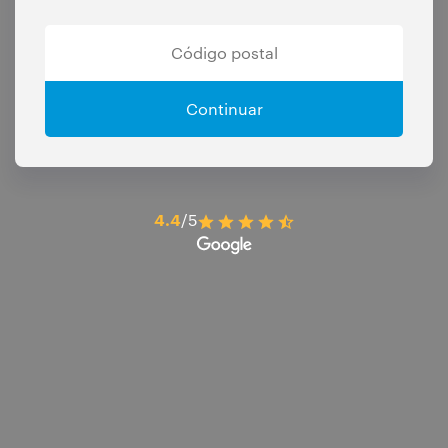
Continuar
4.4
/5