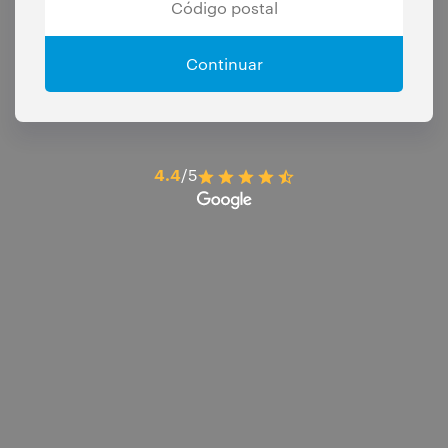
Continuar
4.4
/5