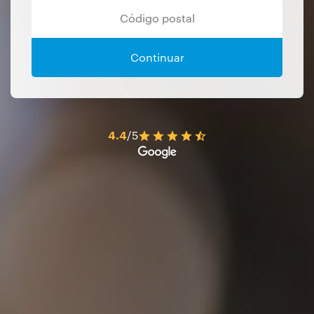
Continuar
4.4
/5