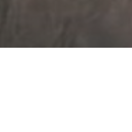
Haz tu pedido sin compromiso
Rellena un breve cuestionario para contarnos lo que
necesitas.