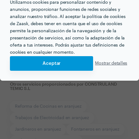
Utilizamos cookies para personalizar contenido y
anuncios, proporcionar funciones de redes sociales y
analizar nuestro tráfico. Al aceptar la política de cookies
de Zaask, debes tener en cuenta que el uso de cookies
permite la personalización de la navegación y de la
presentación de servicios, así como la adaptación de la
Recibe varias propuestas de profesionales como
oferta a tus intereses. Podrás ajustar tus definiciones de
CONSTRULAND TEMIC S.L
en pocas horas.
cookies en cualquier momento.
Aceptar
Mostrar detalles
Otros servicios proporcionados por
CONSTRULAND
TEMIC S.L
Reforma de Cocinas en aranjuez
Trabajos de Electricidad en aranjuez
Jardineros en aranjuez
Fontaneros en aranjuez