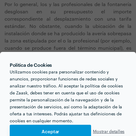
Por lo general, los y las profesionales de la fontanería
desglosan en su presupuesto el importe
correspondiente al desplazamiento con una tarifa
estándar. No obstante, cuando la ubicación de la
instalación donde se ha producido la avería sobrepasa
la zona estipulada por el o la profesional (por ejemplo,
cuando se produce fuera del término municipal), es
posible que se apliquen cargos directos en
dependencia del kilometraje.
Política de Cookies
Utilizamos cookies para personalizar contenido y
anuncios, proporcionar funciones de redes sociales y
analizar nuestro tráfico. Al aceptar la política de cookies
de Zaask, debes tener en cuenta que el uso de cookies
permite la personalización de la navegación y de la
presentación de servicios, así como la adaptación de la
¿Buscas cambio de grifos
oferta a tus intereses. Podrás ajustar tus definiciones de
cookies en cualquier momento.
para tu próximo proyecto?
Aceptar
Mostrar detalles