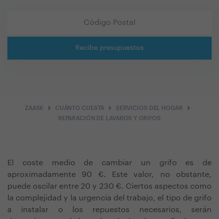
Recibe presupuestos
arrow_right
arrow_right
arrow_right
ZAASK
CUÁNTO CUESTA
SERVICIOS DEL HOGAR
REPARACIÓN DE LAVABOS Y GRIFOS
El coste medio de cambiar un grifo es de
aproximadamente 90 €. Este valor, no obstante,
puede oscilar entre 20 y 230 €. Ciertos aspectos como
la complejidad y la urgencia del trabajo, el tipo de grifo
a instalar o los repuestos necesarios, serán