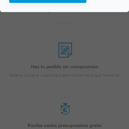
Ahora que tienes una idea de los precios, ¡vamos a
encontrar profesionales cerca de ti!
Haz tu pedido sin compromiso
Rellena un breve cuestionario para contarnos lo que necesitas.
Recibe varios presupuestos gratis