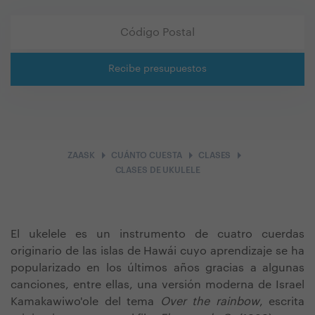
Recibe presupuestos
arrow_right
arrow_right
arrow_right
ZAASK
CUÁNTO CUESTA
CLASES
CLASES DE UKULELE
El ukelele es un instrumento de cuatro cuerdas
originario de las islas de Hawái cuyo aprendizaje se ha
popularizado en los últimos años gracias a algunas
canciones, entre ellas, una versión moderna de Israel
Kamakawiwo'ole del tema
Over the rainbow
, escrita