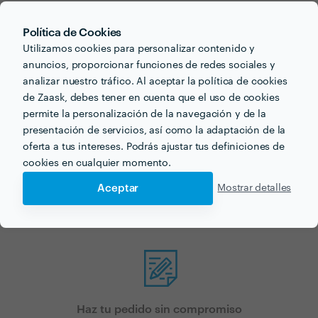
Política de Cookies
Utilizamos cookies para personalizar contenido y
anuncios, proporcionar funciones de redes sociales y
analizar nuestro tráfico. Al aceptar la política de cookies
¿Buscas clases de ukelele
de Zaask, debes tener en cuenta que el uso de cookies
permite la personalización de la navegación y de la
para tu próximo proyecto?
presentación de servicios, así como la adaptación de la
oferta a tus intereses. Podrás ajustar tus definiciones de
Ahora que tienes una idea de los precios, ¡vamos a
cookies en cualquier momento.
encontrar profesionales cerca de ti!
Aceptar
Mostrar detalles
Haz tu pedido sin compromiso