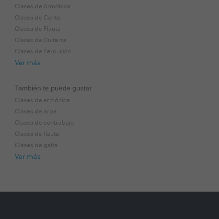
Clases de Armónica
Clases de Canto
Clases de Flauta
Clases de Guitarra
Clases de Percusión
Ver más
También te puede gustar
Clases de armónica
Clases de arpa
Clases de contrabajo
Clases de flauta
Clases de gaita
Ver más