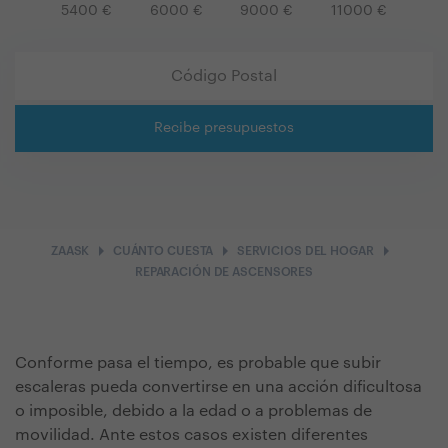
5400
€
6000
€
9000
€
11000
€
Recibe presupuestos
arrow_right
arrow_right
arrow_right
ZAASK
CUÁNTO CUESTA
SERVICIOS DEL HOGAR
REPARACIÓN DE ASCENSORES
Conforme pasa el tiempo, es probable que subir
escaleras pueda convertirse en una acción dificultosa
o imposible, debido a la edad o a problemas de
movilidad. Ante estos casos existen diferentes