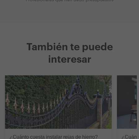
Profesionales que han dado presupuestos
También te puede
interesar
¿Cuánto cuesta instalar rejas de hierro?
¿Cuánto