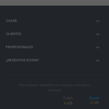
ZAASK
CLIENTES
PROFESIONALES
¿NECESITAS AYUDA?
¡Nos llueven estrellas de nuestros clientes y
clientas!
4.7
/5
4.4
/5