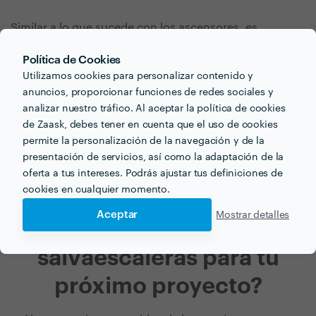
Similar a lo que sucede con los ascensores, es
importante mantener acondicionados y en óptimo
Política de Cookies
estado los rieles de la plataforma. No obstante, a
Utilizamos cookies para personalizar contenido y
diferencia de aquellos, este servicio no es obligatorio.
anuncios, proporcionar funciones de redes sociales y
Aun así, es recomendable hacer una revisión anual
analizar nuestro tráfico. Al aceptar la política de cookies
que asegure el buen estado de las instalaciones.
de Zaask, debes tener en cuenta que el uso de cookies
permite la personalización de la navegación y de la
presentación de servicios, así como la adaptación de la
oferta a tus intereses. Podrás ajustar tus definiciones de
cookies en cualquier momento.
Aceptar
Mostrar detalles
¿Buscas plataforma
salvaescaleras para tu
próximo proyecto?