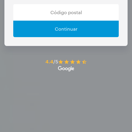
Continuar
4.4
/5