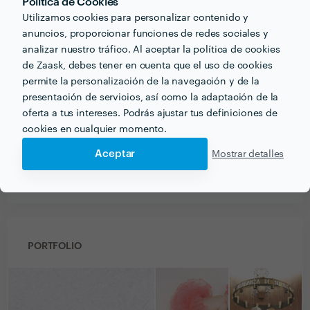
Política de Cookies
gustó tanto que para navidades repito!!! Calidad precio
Utilizamos cookies para personalizar contenido y
geniaaaL! Se lo recomiendo a todo el mundo!
anuncios, proporcionar funciones de redes sociales y
analizar nuestro tráfico. Al aceptar la política de cookies
de Zaask, debes tener en cuenta que el uso de cookies
Lola
permite la personalización de la navegación y de la
Trabajo realizado fuera de la plataforma
presentación de servicios, así como la adaptación de la
21 nov. 2017
oferta a tus intereses. Podrás ajustar tus definiciones de
cookies en cualquier momento.
Excepcional profesional, siempre satisfecha
Aceptar
Mostrar detalles
Ver más
PORTFOLIO