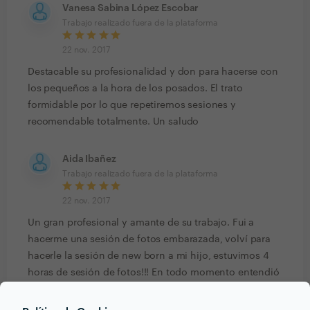
Vanesa Sabina López Escobar
Trabajo realizado fuera de la plataforma
22 nov. 2017
Destacable su profesionalidad y don para hacerse con
los pequeños a la hora de los posados. El trato
formidable por lo que repetiremos sesiones y
recomendable totalmente. Un saludo
Aida Ibañez
Trabajo realizado fuera de la plataforma
22 nov. 2017
Un gran profesional y amante de su trabajo. Fui a
hacerme una sesión de fotos embarazada, volví para
hacerle la sesión de new born a mi hijo, estuvimos 4
horas de sesión de fotos!!! En todo momento entendió
los parones necesarios del bebé , trata a los bebés
como si fueran sus propios hijos, con un cariño.... me