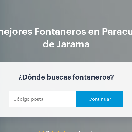
mejores Fontaneros en Paracu
de Jarama
¿Dónde buscas fontaneros?
Continuar