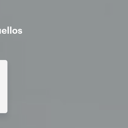
ellos