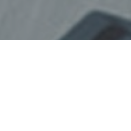
Haz tu pedido sin compromiso
Rellena un breve cuestionario para contarnos lo que
necesitas.