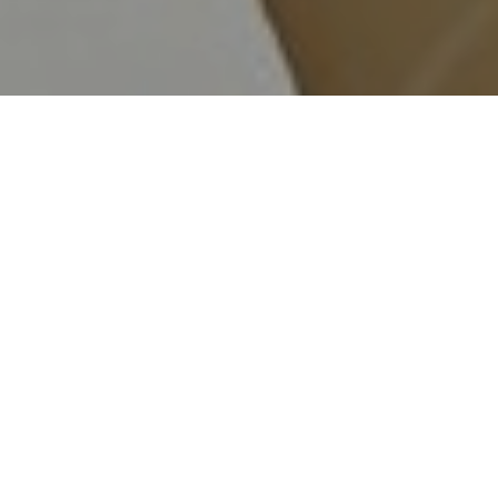
Haz tu pedido sin compromiso
Rellena un breve cuestionario para contarnos lo que
necesitas.