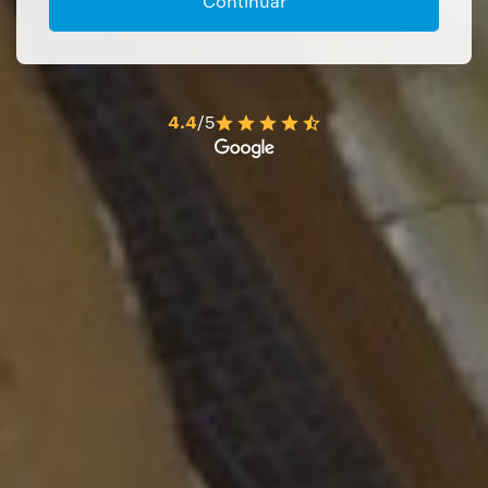
Continuar
4.4
/5