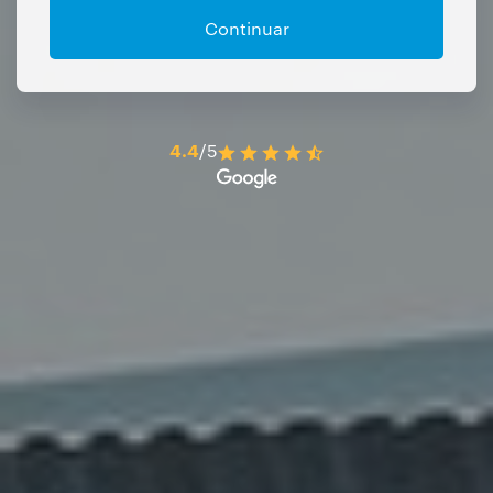
Continuar
4.4
/5