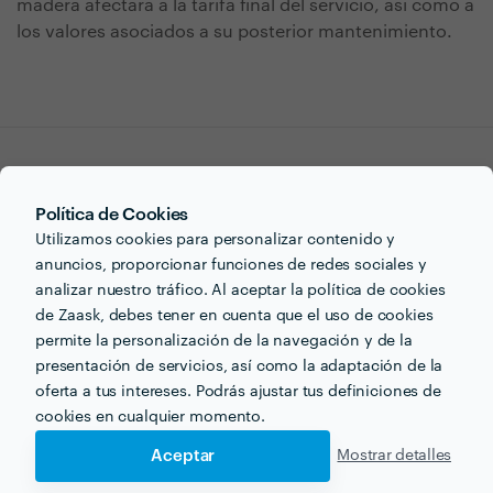
madera afectará a la tarifa final del servicio, así como a
los valores asociados a su posterior mantenimiento.
¿Buscas poner parquet en
Política de Cookies
Utilizamos cookies para personalizar contenido y
toda la casa para tu
anuncios, proporcionar funciones de redes sociales y
analizar nuestro tráfico. Al aceptar la política de cookies
próximo proyecto?
de Zaask, debes tener en cuenta que el uso de cookies
permite la personalización de la navegación y de la
Ahora que tienes una idea de los precios, ¡vamos a
presentación de servicios, así como la adaptación de la
encontrar profesionales cerca de ti!
oferta a tus intereses. Podrás ajustar tus definiciones de
cookies en cualquier momento.
Aceptar
Mostrar detalles