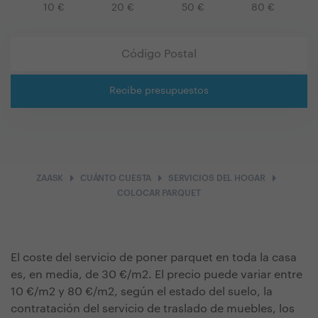
10
€
20
€
50
€
80
€
Recibe presupuestos
arrow_right
arrow_right
arrow_right
ZAASK
CUÁNTO CUESTA
SERVICIOS DEL HOGAR
COLOCAR PARQUET
El coste del servicio de poner parquet en toda la casa
es, en media, de 30 €/m2. El precio puede variar entre
10 €/m2 y 80 €/m2, según el estado del suelo, la
contratación del servicio de traslado de muebles, los