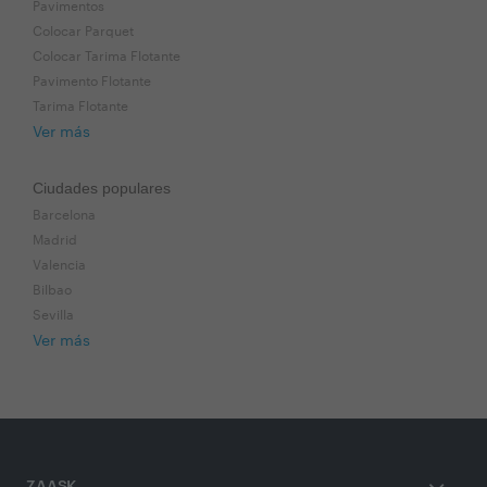
Pavimentos
Colocar Parquet
Colocar Tarima Flotante
Pavimento Flotante
Tarima Flotante
Ver más
Ciudades populares
Barcelona
Madrid
Valencia
Bilbao
Sevilla
Ver más