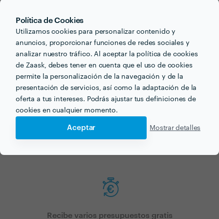
Ahora que tienes una idea de los precios, ¡vamos a
Política de Cookies
encontrar profesionales cerca de ti!
Utilizamos cookies para personalizar contenido y
anuncios, proporcionar funciones de redes sociales y
analizar nuestro tráfico. Al aceptar la política de cookies
de Zaask, debes tener en cuenta que el uso de cookies
permite la personalización de la navegación y de la
presentación de servicios, así como la adaptación de la
oferta a tus intereses. Podrás ajustar tus definiciones de
cookies en cualquier momento.
Haz tu pedido sin compromiso
Aceptar
Mostrar detalles
Rellena un breve cuestionario para contarnos lo que necesitas.
Recibe varios presupuestos gratis