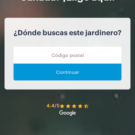
¿Dónde buscas este jardinero?
Continuar
4.4
/5