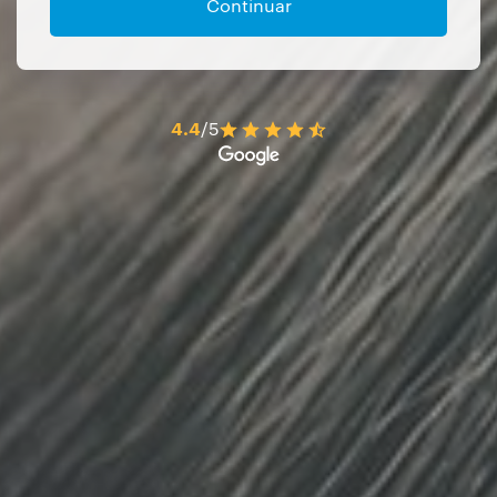
Continuar
4.4
/5