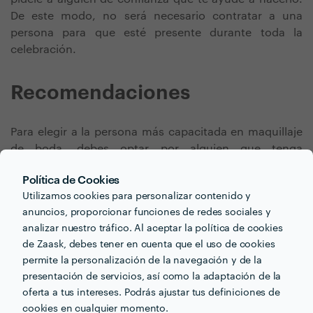
De este modo, no será necesario contratar a una
persona para que esté presente durante toda la
celebración.
Recomendaciones
Para elegir a la persona más capacitada en maquillaje
de boda, debes optar por alguien que tenga
experiencia previa en este tipo de servicios. Es
Política de Cookies
recomendable leer evaluaciones de clientes y clientas
Utilizamos cookies para personalizar contenido y
que ya contrataron el servicio que te interesa a ti.
anuncios, proporcionar funciones de redes sociales y
Además de leer las evaluaciones, revisa el porfolio del
analizar nuestro tráfico. Al aceptar la política de cookies
o de la profesional que más te agrada para asegurarte
de Zaask, debes tener en cuenta que el uso de cookies
de que su estilo coincida con el tuyo.
permite la personalización de la navegación y de la
No te olvides de consultar qué tipo de productos
presentación de servicios, así como la adaptación de la
utilizan. Este detalle es de suma importancia si tienes
oferta a tus intereses. Podrás ajustar tus definiciones de
cookies en cualquier momento.
la piel sensible, ya que debes asegurarte de que usarán