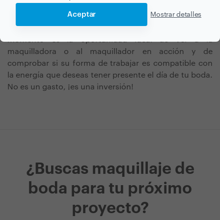
productos de calidad.
Aceptar
Mostrar detalles
Por último, haz una prueba del maquillaje de boda. Ese
momento es la oportunidad ideal de ver a la
maquilladora o al maquillador en acción y de
comprobar si su forma de trabajar es compatible con
la energía que deseas tener presente el día de tu boda.
No es un gasto, ¡es una inversión!
¿Buscas maquillaje de
boda para tu próximo
proyecto?