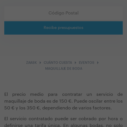
Recibe presupuestos
arrow_right
arrow_right
arrow_right
ZAASK
CUÁNTO CUESTA
EVENTOS
MAQUILLAJE DE BODA
El precio medio para contratar un servicio de
maquillaje de boda es de 150 €. Puede oscilar entre los
50 € y los 350 €, dependiendo de varios factores.
El servicio contratado puede ser cobrado por hora o
definirse una tarifa única. En algunas bodas, no solo