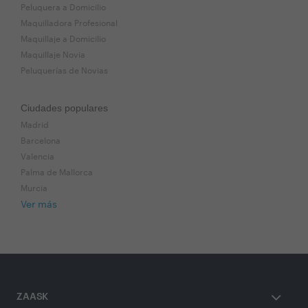
Peluquera a Domicilio
Maquilladora Profesional
Maquillaje a Domicilio
Maquillaje Novia
Peluquerías de Novias
Ciudades populares
Madrid
Barcelona
Valencia
Palma de Mallorca
Murcia
Ver más
ZAASK