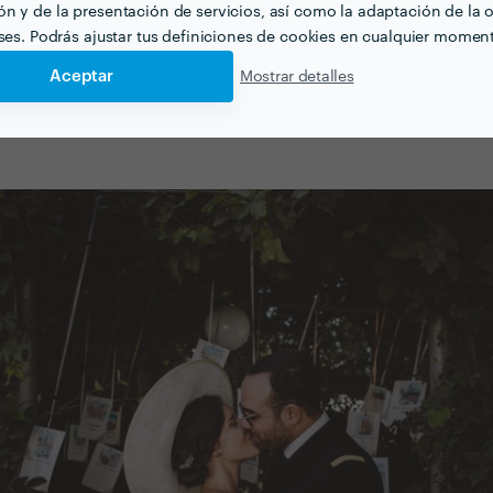
n y de la presentación de servicios, así como la adaptación de la o
 aumentar las horas de cobertura el día de la boda y extende
eses. Podrás ajustar tus definiciones de cookies en cualquier momen
sta
posterior al banquete.
Aceptar
Mostrar detalles
 hora de un fotógrafo de bodas? Los valores oscilan entr
damente.