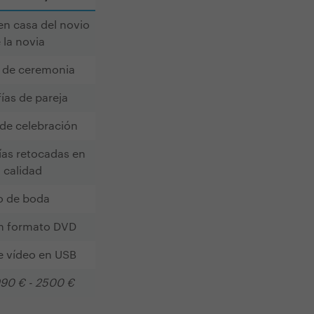
en casa del novio
 la novia
 de ceremonia
ías de pareja
 de celebración
ías retocadas en
a calidad
o de boda
n formato DVD
e vídeo en USB
990 € - 2500 €