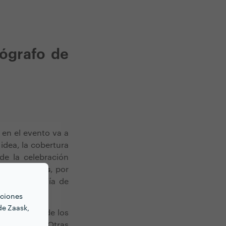
tógrafo de
 en el evento va a
 idea, la cobertura
de la celebración
 de
seis horas
, por
s de fotografía de
nciones
de Zaask,
 preparaciónde los
 de la boda. Otras