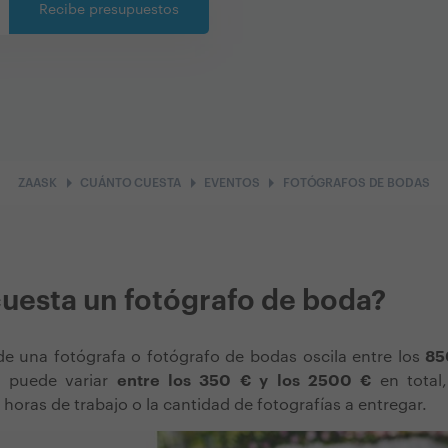
Recibe presupuestos
arrow_right
arrow_right
arrow_right
ZAASK
CUÁNTO CUESTA
EVENTOS
FOTÓGRAFOS DE BODAS
uesta un fotógrafo de boda?
e una fotógrafa o fotógrafo de bodas oscila entre los
85
o puede variar
entre los 350 € y los 2500 €
en total
horas de trabajo o la cantidad de fotografías a entregar.