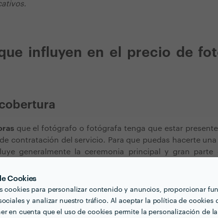
cativos.
que influyen en el precio de fo
 cobertura
oras
que el fotógrafo o fotógrafa tenga que estar presente
e de contratación del servicio. Para que puedas hacerte una
uye generalmente la ceremonia principal y gran parte 
restaurante o similar. Estos eventos suelen durar alrededor
en muchos casos el
mínimo de cobertura
de los servicio
 de Cookies
s cookies para personalizar contenido y anuncios, proporcionar fu
ociales y analizar nuestro tráfico. Al aceptar la política de cookies 
as parejas optan por fotografiar también la
preboda
o la
er en cuenta que el uso de cookies permite la personalización de la
lizar sesiones de fotografía programadas un día distinto al