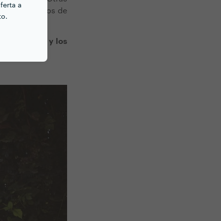
ferta a
r los servicios de
to.
e los
60 €/h y los