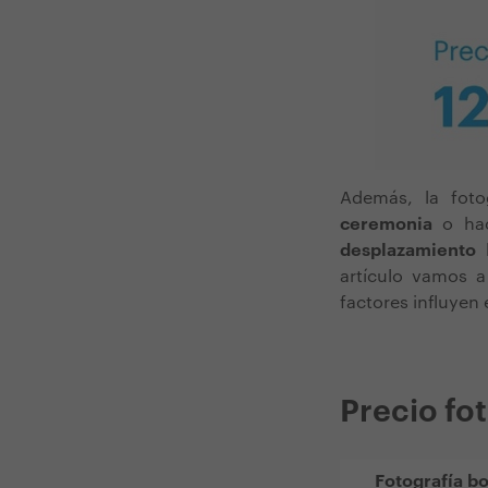
Además, la foto
ceremonia
o hac
desplazamiento
h
artículo vamos a
factores influyen 
Precio fo
Fotografía b