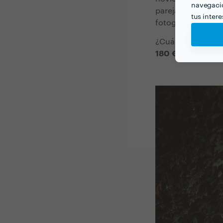
navegació
parejas prefieren
tus inter
fotografía a
la fie
¿Cuánto cuesta la
180 €/h
aproxima