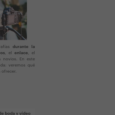
rafías
durante la
vos
, el
enlace
, el
 novios. En este
boda: veremos qué
 ofrecer.
de boda y vídeo