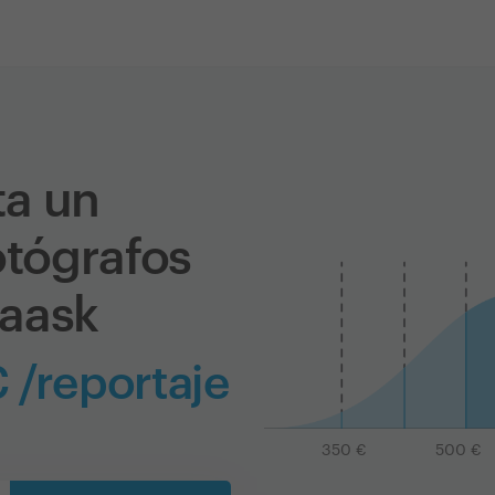
ta un
otógrafos
Zaask
 /reportaje
350
€
500
€