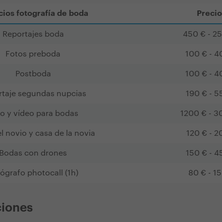
cios fotografía de boda
Precio
Reportajes boda
450 € - 2
Fotos preboda
100 € - 4
Postboda
100 € - 4
rtaje segundas nupcias
190 € - 5
o y vídeo para bodas
1200 € - 3
l novio y casa de la novia
120 € - 2
Bodas con drones
150 € - 4
ógrafo photocall (1h)
80 € - 1
ciones