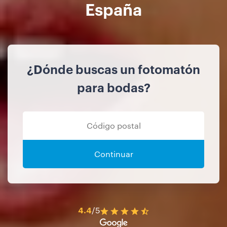
España
¿Dónde buscas un fotomatón
para bodas?
Continuar
4.4
/5