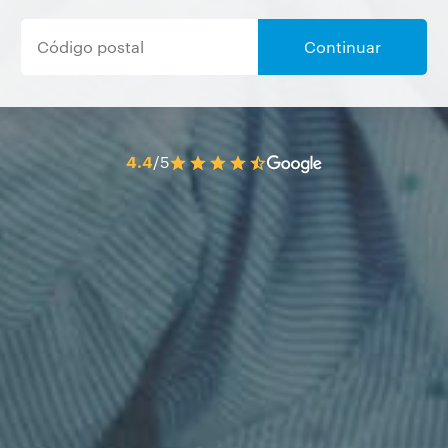
Continuar
4.4
/5