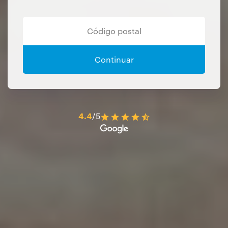
Continuar
4.4
/5