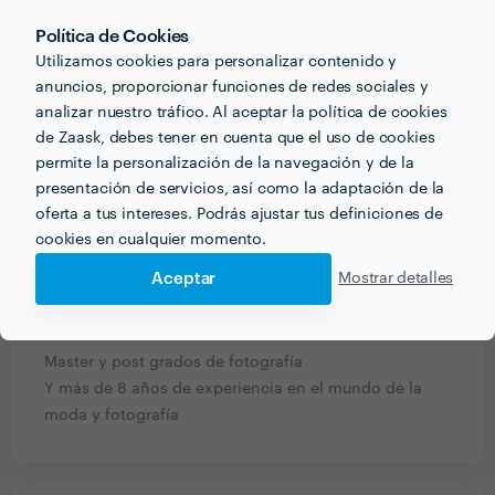
Política de Cookies
Utilizamos cookies para personalizar contenido y
PREGUNTAS Y RESPUESTAS
anuncios, proporcionar funciones de redes sociales y
analizar nuestro tráfico. Al aceptar la política de cookies
¿Qué información debe pensar el cliente o clienta
de Zaask, debes tener en cuenta que el uso de cookies
acerca del proyecto que quiere realizar antes de
permite la personalización de la navegación y de la
hablar con profesionales del sector?
presentación de servicios, así como la adaptación de la
Que eres una persona responsable, puntual y
oferta a tus intereses. Podrás ajustar tus definiciones de
profesional, apta para sus necesidades
cookies en cualquier momento.
Aceptar
Mostrar detalles
¿Qué formación y experiencia tienes que estén
relacionadas con tu trabajo?
Master y post grados de fotografía
Y más de 8 años de experiencia en el mundo de la
moda y fotografía