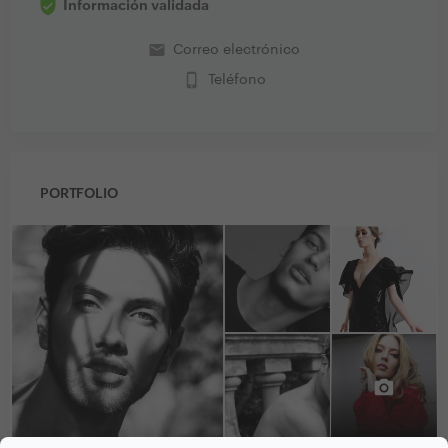
Información validada
email
Correo electrónico
phone_iphone
Teléfono
PORTFOLIO