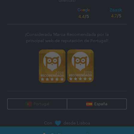
clientas!
4.7
/5
4.4
/5
¡Considerada Marca Recomendada por la
principal web de reputación de Portugal!
Portugal
España
Con
desde Lisboa
@
2026
Zaask - Plataforma Digital, S.A.